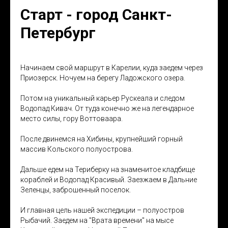
Старт - город Санкт-
Петербург
Начинаем свой маршрут в Карелии, куда заедем через
Приозерск. Ночуем на берегу Ладожского озера.
Потом на уникальный карьер Рускеала и следом
Водопад Кивач. От туда конечно же на легендарное
место силы, гору Воттоваара.
После двинемся на Хибины, крупнейший горный
массив Кольского полуострова.
Дальше едем на Териберку на знаменитое кладбище
кораблей и Водопад Красивый. Заезжаем в Дальние
Зеленцы, заброшенный поселок.
И главная цель нашей экспедиции – полуостров
Рыбачий. Заедем на "Врата времени" на мысе